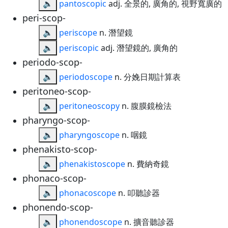
🔈
pantoscopic
adj. 全景的, 廣角的, 視野寬廣的
peri-scop-
🔈
periscope
n. 潛望鏡
🔈
periscopic
adj. 潛望鏡的, 廣角的
periodo-scop-
🔈
periodoscope
n. 分娩日期計算表
peritoneo-scop-
🔈
peritoneoscopy
n. 腹膜鏡檢法
pharyngo-scop-
🔈
pharyngoscope
n. 咽鏡
phenakisto-scop-
🔈
phenakistoscope
n. 費納奇鏡
phonaco-scop-
🔈
phonacoscope
n. 叩聽診器
phonendo-scop-
🔈
phonendoscope
n. 擴音聽診器