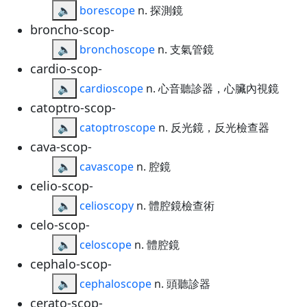
🔈
borescope
n. 探測鏡
broncho-scop-
🔈
bronchoscope
n. 支氣管鏡
cardio-scop-
🔈
cardioscope
n. 心音聽診器，心臟內視鏡
catoptro-scop-
🔈
catoptroscope
n. 反光鏡，反光檢查器
cava-scop-
🔈
cavascope
n. 腔鏡
celio-scop-
🔈
celioscopy
n. 體腔鏡檢查術
celo-scop-
🔈
celoscope
n. 體腔鏡
cephalo-scop-
🔈
cephaloscope
n. 頭聽診器
cerato-scop-