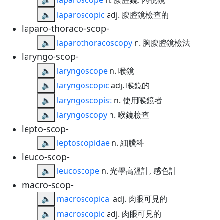
🔈
laparoscope
n. 腹腔鏡, 內視鏡
🔈
laparoscopic
adj. 腹腔鏡檢查的
laparo-thoraco-scop-
🔈
laparothoracoscopy
n. 胸腹腔鏡檢法
laryngo-scop-
🔈
laryngoscope
n. 喉鏡
🔈
laryngoscopic
adj. 喉鏡的
🔈
laryngoscopist
n. 使用喉鏡者
🔈
laryngoscopy
n. 喉鏡檢查
lepto-scop-
🔈
leptoscopidae
n. 細鰧科
leuco-scop-
🔈
leucoscope
n. 光學高溫計, 感色計
macro-scop-
🔈
macroscopical
adj. 肉眼可見的
🔈
macroscopic
adj. 肉眼可見的