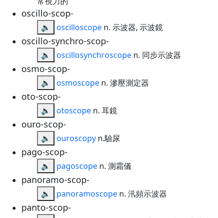
常視力的
oscillo-scop-
🔈
oscilloscope
n. 示波器, 示波鏡
oscillo-synchro-scop-
🔈
oscillosynchroscope
n. 同步示波器
osmo-scop-
🔈
osmoscope
n. 滲壓測定器
oto-scop-
🔈
otoscope
n. 耳鏡
ouro-scop-
🔈
ouroscopy
n.驗尿
pago-scop-
🔈
pagoscope
n. 測霜儀
panoramo-scop-
🔈
panoramoscope
n. 汛頻示波器
panto-scop-