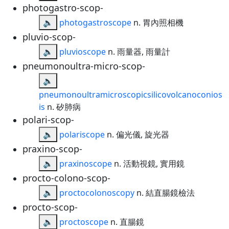
photogastro-scop-
🔈
photogastroscope
n. 胃內照相機
pluvio-scop-
🔈
pluvioscope
n. 雨量器, 雨量計
pneumonoultra-micro-scop-
🔈
pneumonoultramicroscopicsilicovolcanoconios
is
n. 矽肺病
polari-scop-
🔈
polariscope
n. 偏光儀, 旋光器
praxino-scop-
🔈
praxinoscope
n. 活動視鏡, 實用鏡
procto-colono-scop-
🔈
proctocolonoscopy
n. 結直腸鏡檢法
procto-scop-
🔈
proctoscope
n. 直腸鏡