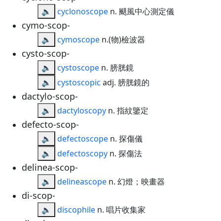
🔈
cyclonoscope
n. 颶風中心測定儀
cymo-scop-
🔈
cymoscope
n.(物)檢波器
cysto-scop-
🔈
cystoscope
n. 膀胱鏡
🔈
cystoscopic
adj. 膀胱鏡的
dactylo-scop-
🔈
dactyloscopy
n. 指紋鑒定
defecto-scop-
🔈
defectoscope
n. 探傷儀
🔈
defectoscopy
n. 探傷法
delinea-scop-
🔈
delineascope
n. 幻燈；映畫器
di-scop-
🔈
discophile
n. 唱片收集家