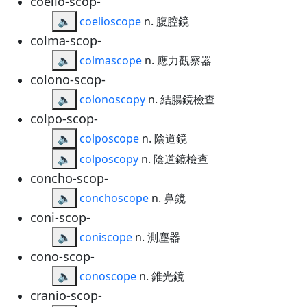
coelio-scop-
🔈
coelioscope
n. 腹腔鏡
colma-scop-
🔈
colmascope
n. 應力觀察器
colono-scop-
🔈
colonoscopy
n. 結腸鏡檢查
colpo-scop-
🔈
colposcope
n. 陰道鏡
🔈
colposcopy
n. 陰道鏡檢查
concho-scop-
🔈
conchoscope
n. 鼻鏡
coni-scop-
🔈
coniscope
n. 測塵器
cono-scop-
🔈
conoscope
n. 錐光鏡
cranio-scop-