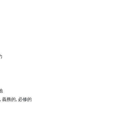
力
地
的, 義務的, 必修的