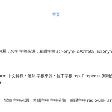
首頁
名字 字根來源：希臘字根 acr-onym- &#x1f508; acronym
 中文解釋：溫熱 字根來源：拉丁字根 tep-  tepee n. (印地安人)
...
字根來源：希臘字根 字根分類：前綴字根 radio-uln-  radioulna 