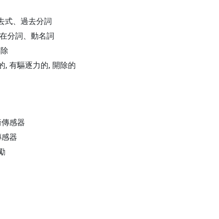
詞的過去式、過去分詞
詞的現在分詞、動名詞
排除
權的, 有驅逐力的, 開除的
衝傳感器
傳感器
勵