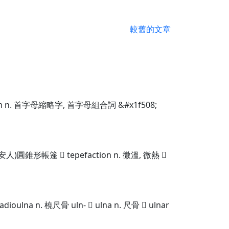
較舊的文章
 n. 首字母縮略字, 首字母組合詞 &#x1f508;
圓錐形帳篷  tepefaction n. 微溫, 微熱 
n. 橈尺骨 uln-  ulna n. 尺骨  ulnar