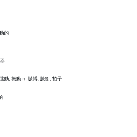
跳動的
拌器
 跳動, 振動 n. 脈搏, 脈衝, 拍子
的