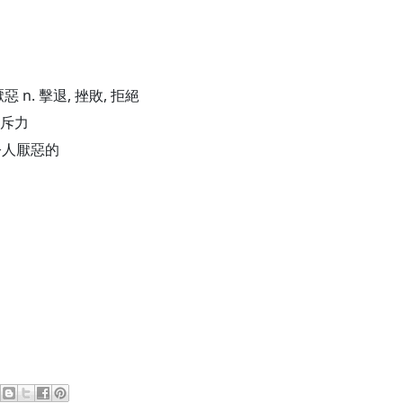
厭惡 n. 擊退, 挫敗, 拒絕
 排斥力
 令人厭惡的