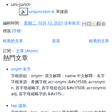
uni-junct-
🔈
unijunction
n. 單接面
編輯時間：
星期二, 10月 12, 2021
沒有留言:
標簽
J字根
較新的文章
首頁
較舊的文章
訂閱：
文章 (Atom)
熱門文章
onym 名字
字根群組：onym~ 英文解釋：name 中文解釋：名字
字根來源：希臘字根 acr-onym- &#x1f508; acronym
n. 首字母縮略字, 首字母組合詞 &#x1f508; acronymic
adj. 首字母縮略字的 &#x1f5...
tep 溫熱