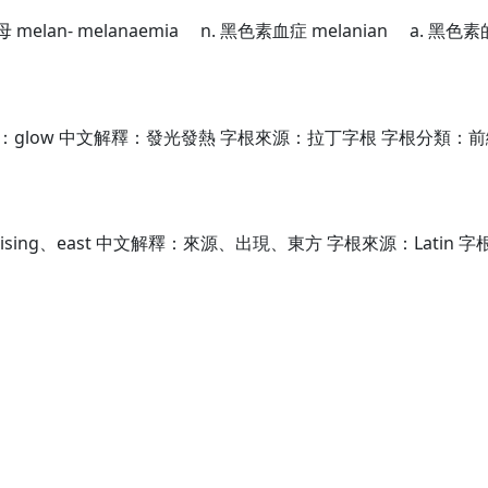
 鐵黑雲母 melan- melanaemia n. 黑色素血症 melanian a. 
glow 中文解釋：發光發熱 字根來源：拉丁字根 字根分類：前綴字根 cand
arising、east 中文解釋：來源、出現、東方 字根來源：Latin