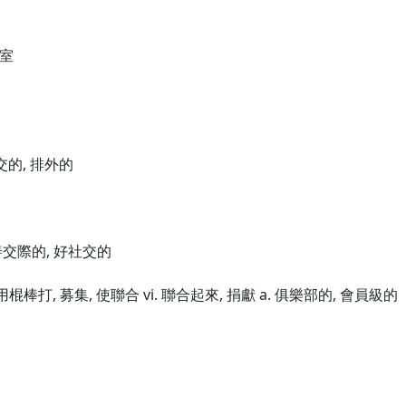
衣室
交的, 排外的
 善交際的, 好社交的
. 用棍棒打, 募集, 使聯合 vi. 聯合起來, 捐獻 a. 俱樂部的, 會員級的