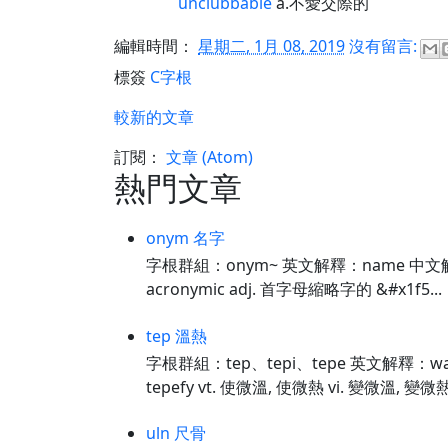
unclubbable
a.不愛交際的
編輯時間：
星期二, 1月 08, 2019
沒有留言:
標簽
C字根
較新的文章
訂閱：
文章 (Atom)
熱門文章
onym 名字
字根群組：onym~ 英文解釋：name 中文解釋：
acronymic adj. 首字母縮略字的 &#x1f5...
tep 溫熱
字根群組：tep、tepi、tepe 英文解釋：warm
tepefy vt. 使微溫, 使微熱 vi. 變微溫, 變微熱 
uln 尺骨