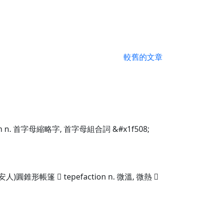
較舊的文章
 n. 首字母縮略字, 首字母組合詞 &#x1f508;
圓錐形帳篷  tepefaction n. 微溫, 微熱 