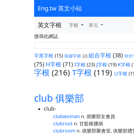
Eng.tw 英文小站
英文字根
字根
單元
搜尋此網誌
組合字根
(38)
字尾字根
(15)
前綴字根
(2)
聯想
(75)
H字根
(71)
I字根
(23)
J字根
(19)
K字根
(
字根
(216)
T字根
(119)
U字根
(1
club 俱樂部
club-
clubwoman
n. 俱樂部女會員
clubroot
n. 甘藍根腫病
clubroom
n. 俱樂部聚會室, 俱樂部禮