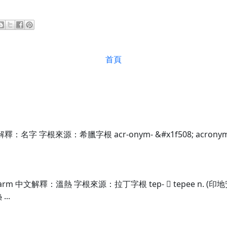
首頁
名字 字根來源：希臘字根 acr-onym- &#x1f508; acronym
 中文解釋：溫熱 字根來源：拉丁字根 tep-  tepee n. (印地安人)
...