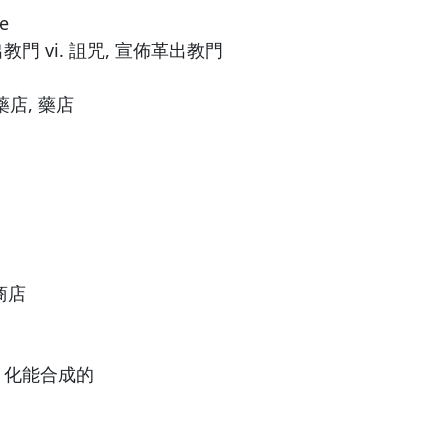
e
出教門 vi. 詛咒, 宣佈革出教門
藥店, 藥店
商店
, 化能合成的