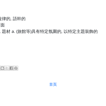
旋律的, 語幹的
方面
題, 題材 a. (旅館等)具有特定氛圍的, 以特定主題裝飾的
首頁