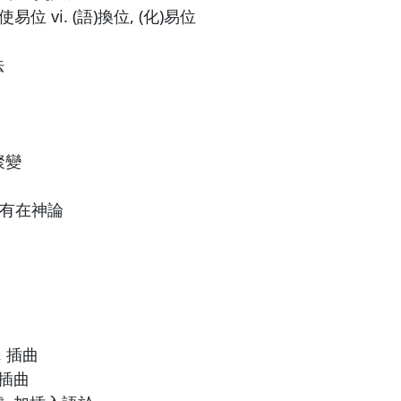
使易位 vi. (語)換位, (化)易位
法
聚變
萬有在神論
詞
, 插曲
 插曲