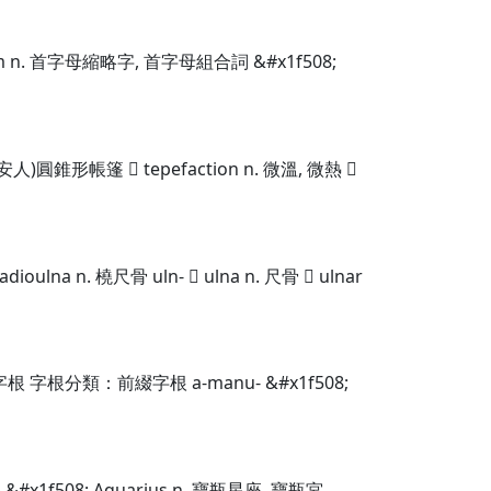
 n. 首字母縮略字, 首字母組合詞 &#x1f508;
圓錐形帳篷  tepefaction n. 微溫, 微熱 
n. 橈尺骨 uln-  ulna n. 尺骨  ulnar
字根分類：前綴字根 a-manu- &#x1f508;
08; Aquarius n. 寶瓶星座, 寶瓶宮