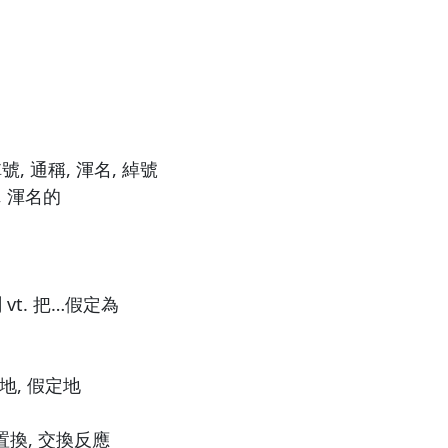
, 通稱, 渾名, 綽號
, 渾名的
 vt. 把…假定為
地, 假定地
 置換, 交換反應