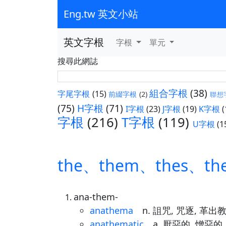
Eng.tw 英文小站
英文字根
字根
單元
搜尋此網誌
組合字根
(38)
字尾字根
(15)
前綴字根
(2)
聯想
(75)
H字根
(71)
I字根
(23)
J字根
(19)
K字根
(
字根
(216)
T字根
(119)
U字根
(1
the、them、thes、th
ana-them-
anathema
n. 詛咒, 咒逐, 革出
anathematic
a. 厭惡的, 憎惡的