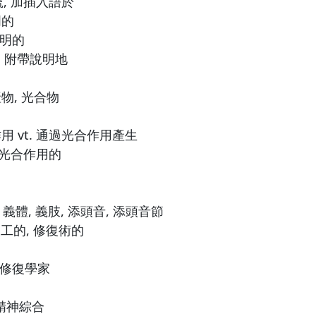
號, 加插入語於
明的
說明的
, 附帶說明地
物, 光合物
用 vt. 通過光合作用產生
進光合作用的
 義體, 義肢, 添頭音, 添頭音節
人工的, 修復術的
官
)修復學家
 精神綜合