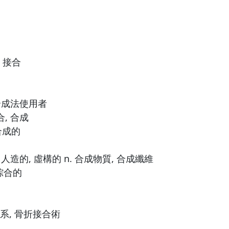
, 接合
 合成法使用者
合, 合成
合成的
, 人造的, 虛構的 n. 合成物質, 合成纖維
 綜合的
體系, 骨折接合術