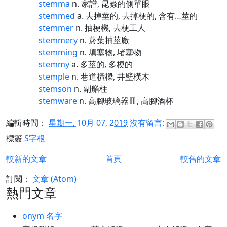
stemma
n. 家譜, 昆蟲的側單眼
stemmed
a. 去掉莖的, 去掉梗的, 含有…莖的
stemmer
n. 抽梗機, 去梗工人
stemmery
n. 菸葉抽莖廠
stemming
n. 填塞物, 堵塞物
stemmy
a. 多莖的, 多梗的
stemple
n. 巷道橫樑, 井壁橫木
stemson
n. 副艏柱
stemware
n. 高腳玻璃器皿, 高腳酒杯
編輯時間：
星期一, 10月 07, 2019
沒有留言:
標簽
S字根
較新的文章
首頁
較舊的文章
訂閱：
文章 (Atom)
熱門文章
onym 名字