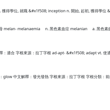
攝取 vi. 獲得學位, 就職 &#x1f508; inception n. 開始, 起初, 獲得學位 
 鐵黑雲母 melan- melanaemia n. 黑色素血症 melanian a. 
 字根來源：拉丁字根 ad-apt- &#x1f508; adapt vt. 使適應,
glow 中文解釋：發光發熱 字根來源：拉丁字根 字根分類：前綴字根 cand