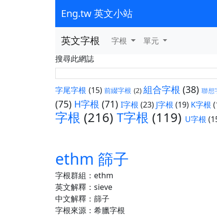
Eng.tw 英文小站
英文字根
字根
單元
搜尋此網誌
組合字根
(38)
字尾字根
(15)
前綴字根
(2)
聯想
(75)
H字根
(71)
I字根
(23)
J字根
(19)
K字根
(
字根
(216)
T字根
(119)
U字根
(1
ethm 篩子
字根群組：ethm
英文解釋：sieve
中文解釋：篩子
字根來源：希臘字根