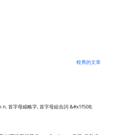
較舊的文章
 n. 首字母縮略字, 首字母組合詞 &#x1f508;