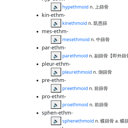
🔈
hypethmoid
n. 上篩骨
kin-ethm-
🔈
kinethmoid
n. 凱恩篩
mes-ethm-
🔈
mesethmoid
n. 中篩骨
par-ethm-
🔈
parethmoid
n. 副篩骨【即外篩
pleur-ethm-
🔈
pleurethmoid
n. 側篩骨
pre-ethm-
🔈
preethmoid
n. 前篩骨
pro-ethm-
🔈
proethmoid
n. 前篩骨
sphen-ethm-
🔈
sphenethmoid
n. 蝶篩骨 a. 