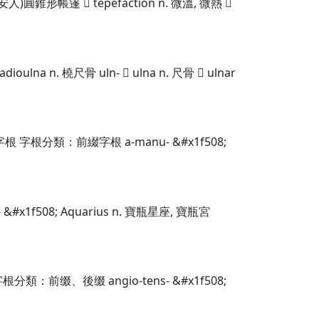
圓錐形帳篷  tepefaction n. 微溫, 微熱 
n. 橈尺骨 uln-  ulna n. 尺骨  ulnar
字根分類：前綴字根 a-manu- &#x1f508;
08; Aquarius n. 寶瓶星座, 寶瓶宮
：前缀、後缀 angio-tens- &#x1f508;