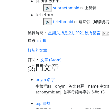
supra-ethm-
🔈
supraethmoid
n. 上篩骨
tel-ethm-
🔈
telethmoid
n. 遠篩骨【即前鼻
編輯時間：
星期六, 8月 21, 2021
沒有留言:
標簽
E字根
較新的文章
訂閱：
文章 (Atom)
熱門文章
onym 名字
字根群組：onym~ 英文解釋：name 中文解釋：
acronymic adj. 首字母縮略字的 &#x1f5...
tep 溫熱