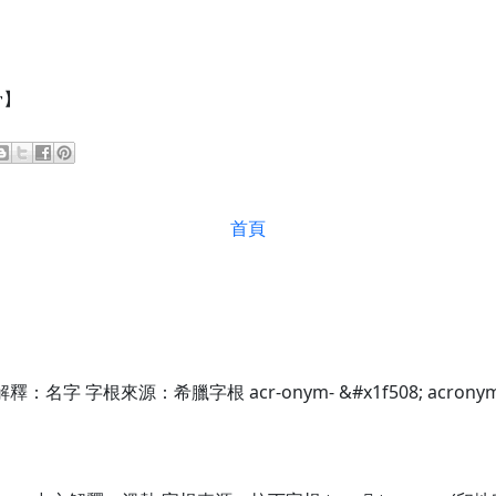
骨】
首頁
名字 字根來源：希臘字根 acr-onym- &#x1f508; acronym