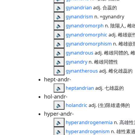
🔈
gynandrian
adj. 合蕊的
🔈
gynandrism
n. =gynandry
🔈
gynandromorph
n. 陰陽人, 
🔈
gynandromorphic
adj. 雌雄嵌
🔈
gynandromorphism
n. 雌雄嵌
🔈
gynandrous
adj. 雌雄同體的,
🔈
gynandry
n. 雌雄同體性
🔈
gynantherous
adj. 雌化雄蕊的
hept-andr-
🔈
heptandrian
adj. 七雄蕊的
hol-andr-
🔈
holandric
adj. (生)限雄遺傳的
hyper-andr-
🔈
hyperandrogenemia
n. 高雄
🔈
hyperandrogenism
n. 雄性素