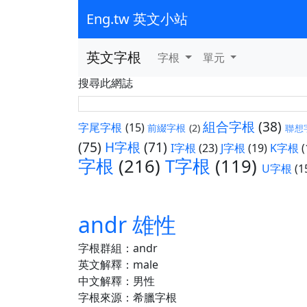
Eng.tw 英文小站
英文字根
字根
單元
搜尋此網誌
組合字根
(38)
字尾字根
(15)
前綴字根
(2)
聯想
(75)
H字根
(71)
I字根
(23)
J字根
(19)
K字根
(
字根
(216)
T字根
(119)
U字根
(1
andr 雄性
字根群組：andr
英文解釋：male
中文解釋：男性
字根來源：希臘字根