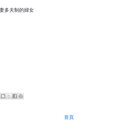
成一妻多夫制的婦女
首頁