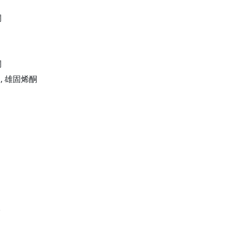
酮
酮
酮, 雄固烯酮
子