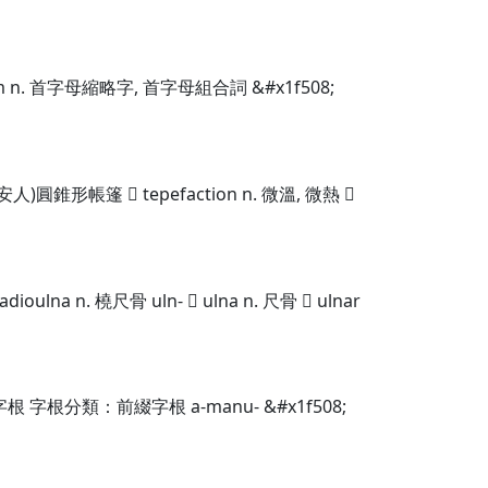
 n. 首字母縮略字, 首字母組合詞 &#x1f508;
圓錐形帳篷  tepefaction n. 微溫, 微熱 
n. 橈尺骨 uln-  ulna n. 尺骨  ulnar
字根分類：前綴字根 a-manu- &#x1f508;