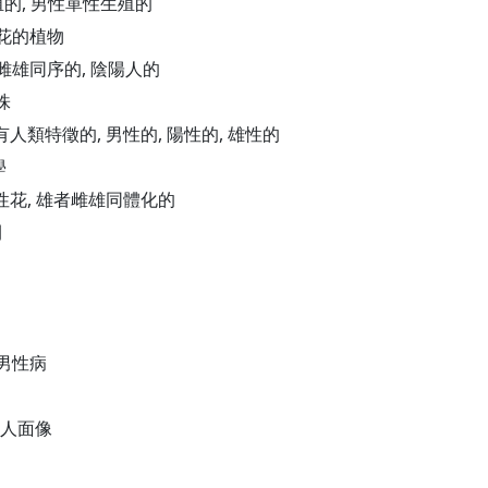
生殖的, 男性單性生殖的
兩花的植物
, 雌雄同序的, 陰陽人的
株
, 有人類特徵的, 男性的, 陽性的, 雄性的
學
兩性花, 雄者雌雄同體化的
間
惡男性病
身人面像