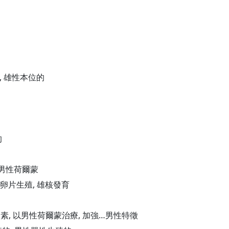
的, 雄性本位的
的
, 男性荷爾蒙
 卵片生殖, 雄核發育
激素, 以男性荷爾蒙治療, 加強…男性特徵