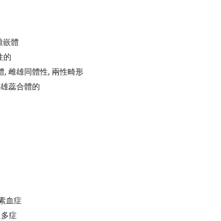
雌雄嵌體
性的
體, 雌雄同體性, 兩性畸形
 雌雄蕊合體的
性素血症
過多症