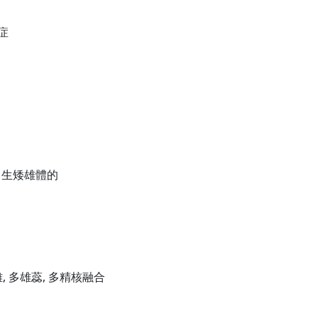
症
, 生矮雄體的
雄, 多雄蕊, 多精核融合