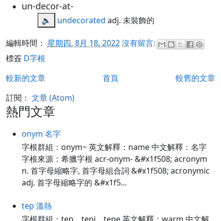
un-decor-at-
🔈
undecorated
adj. 未裝飾的
編輯時間：
星期四, 8月 18, 2022
沒有留言:
標簽
D字根
較新的文章
首頁
較舊的文章
訂閱：
文章 (Atom)
熱門文章
onym 名字
字根群組：onym~ 英文解釋：name 中文解釋：名字
字根來源：希臘字根 acr-onym- &#x1f508; acronym
n. 首字母縮略字, 首字母組合詞 &#x1f508; acronymic
adj. 首字母縮略字的 &#x1f5...
tep 溫熱
字根群組：tep、tepi、tepe 英文解釋：warm 中文解