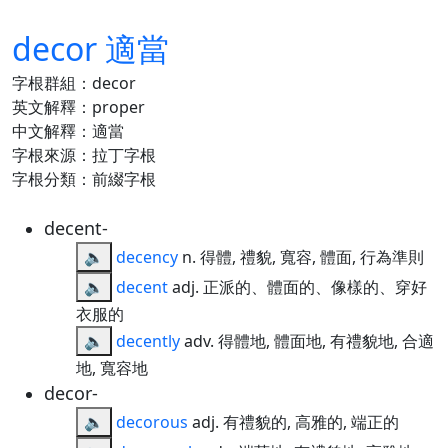
decor 適當
字根群組：decor
英文解釋：proper
中文解釋：適當
字根來源：拉丁字根
字根分類：前綴字根
decent-
🔈
decency
n. 得體, 禮貌, 寬容, 體面, 行為準則
🔈
decent
adj. 正派的、體面的、像樣的、穿好
衣服的
🔈
decently
adv. 得體地, 體面地, 有禮貌地, 合適
地, 寬容地
decor-
🔈
decorous
adj. 有禮貌的, 高雅的, 端正的