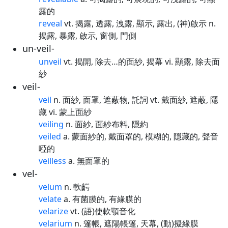
露的
reveal
vt. 揭露, 透露, 洩露, 顯示, 露出, (神)啟示 n.
揭露, 暴露, 啟示, 窗側, 門側
un-veil-
unveil
vt. 揭開, 除去…的面紗, 揭幕 vi. 顯露, 除去面
紗
veil-
veil
n. 面紗, 面罩, 遮蔽物, 託詞 vt. 戴面紗, 遮蔽, 隱
藏 vi. 蒙上面紗
veiling
n. 面紗, 面紗布料, 隱約
veiled
a. 蒙面紗的, 戴面罩的, 模糊的, 隱藏的, 聲音
啞的
veilless
a. 無面罩的
vel-
velum
n. 軟齶
velate
a. 有菌膜的, 有緣膜的
velarize
vt. (語)使軟顎音化
velarium
n. 篷帳, 遮陽帳篷, 天幕, (動)擬緣膜