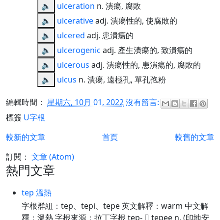
🔈
ulceration
n. 潰瘍, 腐敗
🔈
ulcerative
adj. 潰瘍性的, 使腐敗的
🔈
ulcered
adj. 患潰瘍的
🔈
ulcerogenic
adj. 產生潰瘍的, 致潰瘍的
🔈
ulcerous
adj. 潰瘍性的, 患潰瘍的, 腐敗的
🔈
ulcus
n. 潰瘍, 遠極孔, 單孔孢粉
編輯時間：
星期六, 10月 01, 2022
沒有留言:
標簽
U字根
較新的文章
首頁
較舊的文章
訂閱：
文章 (Atom)
熱門文章
tep 溫熱
字根群組：tep、tepi、tepe 英文解釋：warm 中文解
釋：溫熱 字根來源：拉丁字根 tep-  tepee n. (印地安