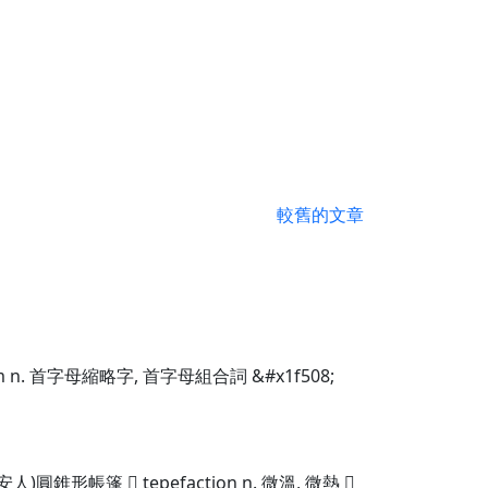
較舊的文章
 n. 首字母縮略字, 首字母組合詞 &#x1f508;
圓錐形帳篷  tepefaction n. 微溫, 微熱 