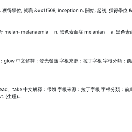
攝取 vi. 獲得學位, 就職 &#x1f508; inception n. 開始, 起初, 獲得學位 
 鐵黑雲母 melan- melanaemia n. 黑色素血症 melanian a. 
glow 中文解釋：發光發熱 字根來源：拉丁字根 字根分類：前綴字根 cand
ead、take 中文解釋：帶領 字根來源：拉丁字根 字根分類：前綴字根、
. (生理)...