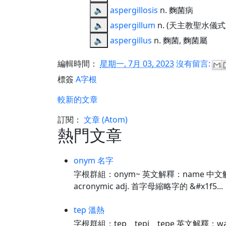
🔈
aspergillosis
n. 麴菌病
🔈
aspergillum
n. (天主教聖水儀
🔈
aspergillus
n. 麴菌, 麴菌屬
編輯時間：
星期一, 7月 03, 2023
沒有留言:
標簽
A字根
較新的文章
訂閱：
文章 (Atom)
熱門文章
onym 名字
字根群組：onym~ 英文解釋：name 中文解釋：
acronymic adj. 首字母縮略字的 &#x1f5...
tep 溫熱
字根群組：tep、tepi、tepe 英文解釋：warm