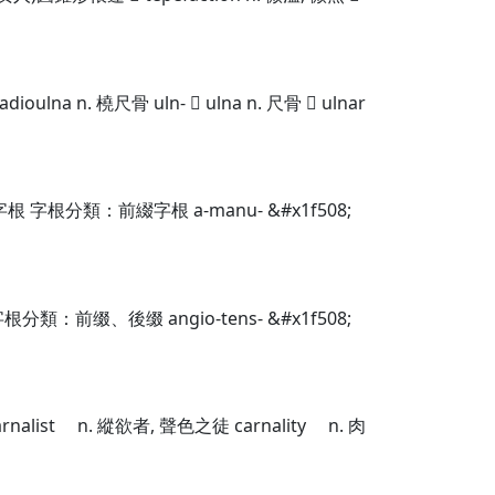
n. 橈尺骨 uln-  ulna n. 尺骨  ulnar
字根分類：前綴字根 a-manu- &#x1f508;
：前缀、後缀 angio-tens- &#x1f508;
nalist n. 縱欲者, 聲色之徒 carnality n. 肉