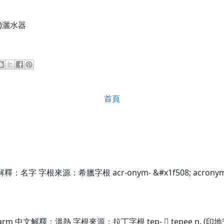
式)灑水器
首頁
名字 字根來源：希臘字根 acr-onym- &#x1f508; acronym
 中文解釋：溫熱 字根來源：拉丁字根 tep-  tepee n. (印地安人)