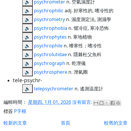
🔈
psychrometer
n. 空氣濕度計
🔈
psychrophilic
adj. 好寒性的, 嗜冷性的
🔈
psychrometry
n. 濕度測定法, 測濕學
🔈
psychrophobia
n. 懼冷症, 寒冷恐怖
🔈
psychrophytes
n. 寒地植物
🔈
psychrophile
n. 嗜寒性；嗜冷性
🔈
psychrolutidae
n. 隱棘杜父魚科
🔈
psychrograph
n. 乾溼儀
🔈
psychrosphere
n. 溼氣圈
tele-psychr-
🔈
telepsychrometer
n. 遙測温度計
編輯時間：
星期四, 1月 01, 2026
沒有留言:
標簽
P字根
較新的文章
首頁
較舊的文章