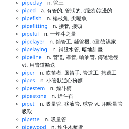
pipeclay
n. 管土
piped
a. 有管的, 管狀的, (服裝)滾邊的
pipefish
n. 楊枝魚, 尖嘴魚
pipefitting
n. 接管, 接頭
pipeful
n. 一煙斗之量
pipelayer
n. 鋪管工, 鋪管機, (俚)陰謀家
pipelaying
n. 鋪設水管, 暗地計畫
pipeline
n. 管道, 導管, 輸油管, 傳遞途徑
vt. 用管道輸送
piper
n. 吹笛者, 風笛手, 管道工, 拷邊工
pipes
n. 小管狀通心粉麵
pipestem
n. 煙斗柄
pipestone
n. 煙斗石
pipet
n. 吸量管, 移液管, 球管 vt. 用吸量管
吸取
pipette
n. 吸量管
pipewood
n. 煙斗木藜蘆